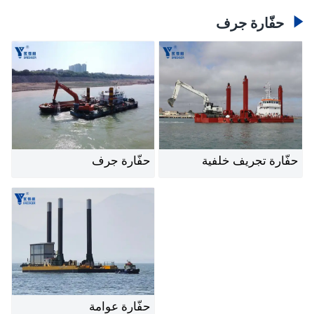

حفّارة جرف
حفّارة تجريف خلفية
حفّارة جرف
حفّارة عوامة